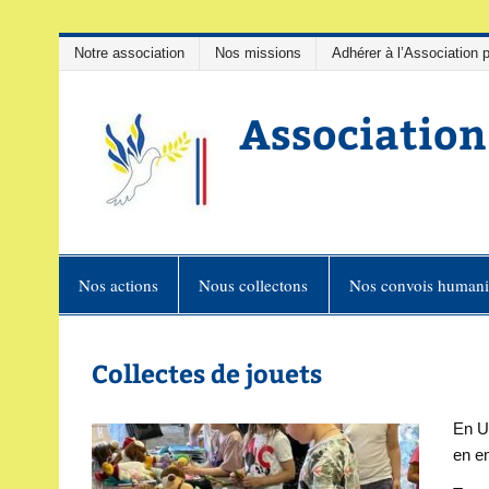
Skip
Notre association
Nos missions
Adhérer à l’Association p
to
content
Association
Association de soutiens au peuple 
Nos actions
Nous collectons
Nos convois humanit
Collectes de jouets
En Uk
en e