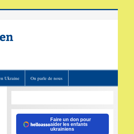
ien
en Ukraine
On parle de nous
Faire un don pour
aider les enfants
ukrainiens