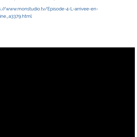
s://www.monstudio.tv/Episode-4-L-arrivee-en-
ine_a3379.html