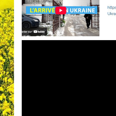
http
Ukra