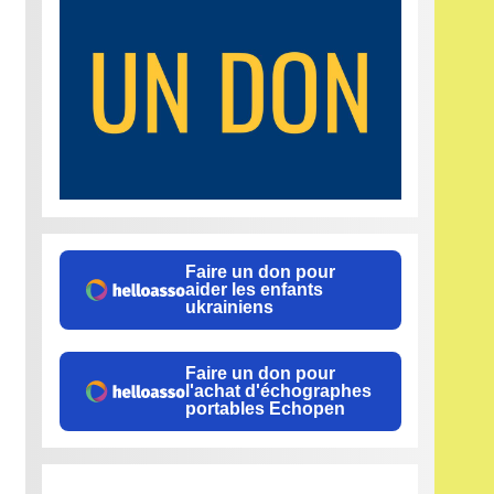
Faire un don pour
aider les enfants
ukrainiens
Faire un don pour
l'achat d'échographes
portables Echopen