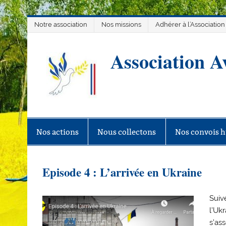
Skip
Notre association
Nos missions
Adhérer à l’Association
to
content
Association A
Association de soutiens au peuple
Nos actions
Nous collectons
Nos convois h
Episode 4 : L’arrivée en Ukraine
Suiv
l’Uk
s’as