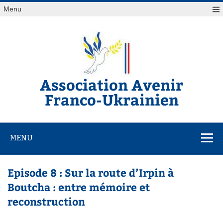
Skip
Menu
to
content
Association Avenir
Franco-Ukrainien
Association de soutiens au peuple Ukrainien
MENU
Episode 8 : Sur la route d’Irpin à
Boutcha : entre mémoire et
reconstruction