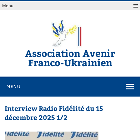
Skip
Menu
to
content
Association Avenir
Franco-Ukrainien
Association de soutiens au peuple Ukrainien
MENU
Interview Radio Fidélité du 15
décembre 2025 1/2