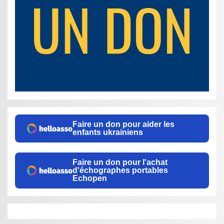
Faire un don pour aider les
enfants ukrainiens
Faire un don pour l'achat
d'échographes portables
Echopen