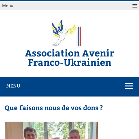
Skip
Menu
to
content
Association Avenir
Franco-Ukrainien
Association de soutiens au peuple Ukrainien
MENU
Que faisons nous de vos dons ?