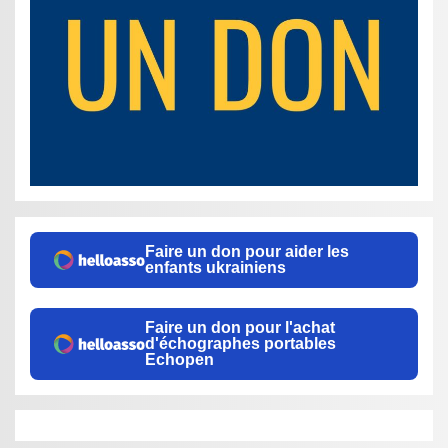
Faire un don pour aider les
enfants ukrainiens
Faire un don pour l'achat
d'échographes portables
Echopen