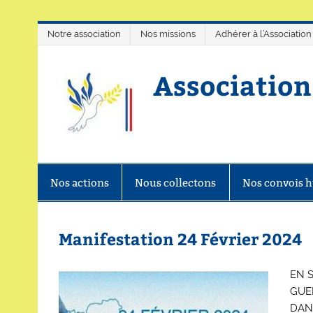
Skip
Notre association
Nos missions
Adhérer à l’Association
to
content
Association
Association de soutiens au peuple
Nos actions
Nous collectons
Nos convois h
Manifestation 24 Février 2024
EN S
GUE
DAN