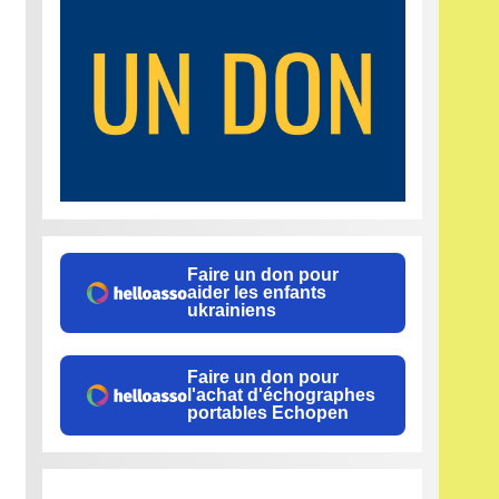
Faire un don pour
aider les enfants
ukrainiens
Faire un don pour
l'achat d'échographes
portables Echopen